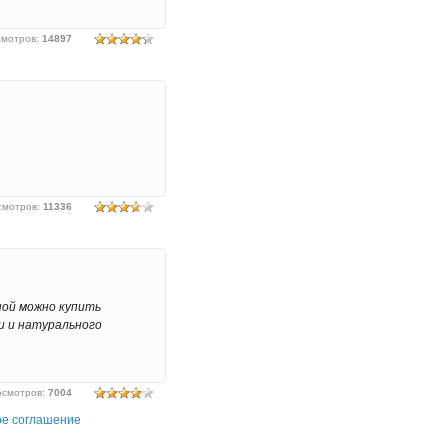
смотров
:
14897
смотров
:
11336
ной можно купить
и и натурального
осмотров
:
7004
ое соглашение