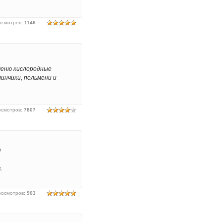
осмотров
:
1146
меню кислородные
линчики, пельмени и
осмотров
:
7807
й
.
росмотров
:
903