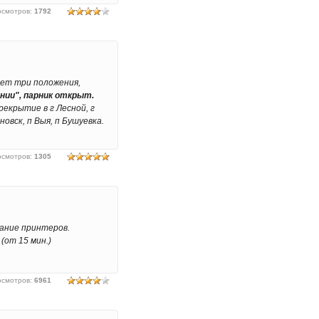
осмотров
:
1792
ет три положения,
нии", парник открыт.
рекрытие в г Лесной, г
новск, п Выя, п Бушуевка.
осмотров
:
1305
вание принтеров.
(от 15 мин.)
осмотров
:
6961