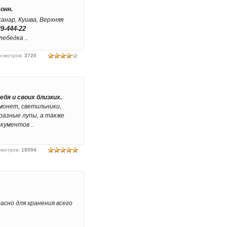
онн.
анар, Кушва, Верхняя
29-444-22
ебедка ..
осмотров
:
3720
ебя и своих близких.
монет, светильники,
разные лупы, а также
кументов ..
смотров
:
18594
асно для хранения всего