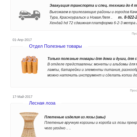
Эвакуация транспорта и спец. техники до 4 т
Выезжаем в прилегающие районы и городов Качк
т. 8-922-
Тура, Красноуральск и Новая Ляля ..
Хендай hd 72 сдвижная платформа 6-2-3 метра л
Пр
01-Апр-2017
Отдел Полезные товары
Только полезные товары для дома и души, для с
В отделе представлены: монеты и альбомы для 
лампы, батарейки и элементы питания, разнооб
можно наточить инструмент и сделать копии до
Про
17-Май-2017
Лесная лоза
Плетеные изделия из лозы (ивы)
Плетеные вручную корзины и короба из лозы прекр
чего угодно .. ..