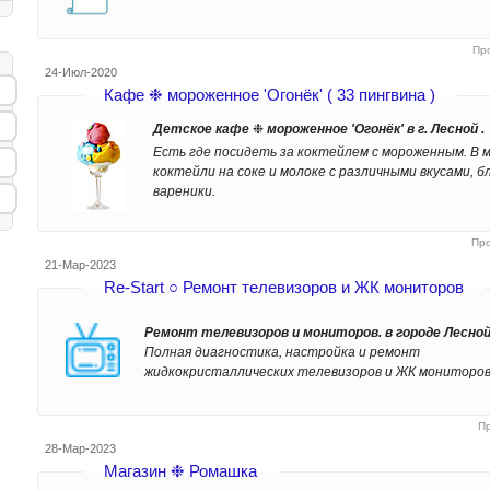
Пр
24-Июл-2020
Кафе ❉ мороженное 'Огонёк' ( 33 пингвина )
Детское кафе
❉
мороженное 'Огонёк' в г. Лесной .
Есть где посидеть за коктейлем с мороженным. В 
коктейли на соке и молоке с различными вкусами, б
вареники.
Пр
21-Мар-2023
Re-Start ○ Ремонт телевизоров и ЖК мониторов
Ремонт телевизоров и мониторов. в городе Лесно
Полная диагностика, настройка и ремонт
жидкокристаллических телевизоров и ЖК мониторов
П
28-Мар-2023
Магазин ❉ Ромашка