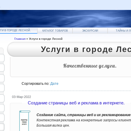
я
ГИ В ГОРОДЕ ЛЕСНОЙ.
КАТАЛОГ ТОВАРОВ
ЭКСКУРСИИ
ТАЙНЫ И 
Главная
» Услуги в городе Лесной
Услуги в городе Ле
Качественные услуги.
в городе Лесной Свердловской обл.
Сортировать по:
Дате
03-Мар-2022
Создание страницы веб и реклама в интернете.
Создание сайта, страницы веб и их рекламирование
Контекстная реклама на конкретные запросы клиент
Большая вилка цен.