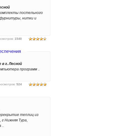
есной
 комплекты постельного
 фурнитуры, нитки и
осмотров
:
1540
беспечения
в г. Лесной
мпьютера программ ..
росмотров
:
524
.
перекрытие теплиц из
, г Нижняя Тура,
 ..