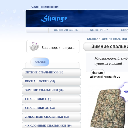
Салон снаряжения
ОБРАТНАЯ СВЯЗЬ
ГДЕ КУПИТЬ ?
ОПЛА
Главная
»
Зимние спальники
Зимние спальн
Ваша корзина пуста
Многослойный, стё
КАТАЛОГ
суровых условий ...
ЛЕТНИЕ СПАЛЬНИКИ
(14)
Доступно позиций
:
20
ВЕСНА .. ОСЕНЬ
(33)
ЗИМНИЕ СПАЛЬНИКИ
(20)
СПАЛЬНИКИ L
(3)
СПАЛЬНИКИ XL
(24)
2 МЕСТНЫЕ СПАЛЬНИКИ
(32)
4-Х СЛОЙНЫЕ СПАЛЬНИКИ
(10)