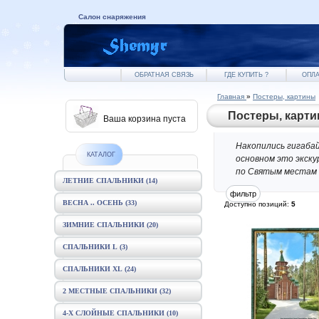
Салон снаряжения
ОБРАТНАЯ СВЯЗЬ
ГДЕ КУПИТЬ ?
ОПЛА
Главная
»
Постеры, картины
Постеры, карт
Ваша корзина пуста
Накопились гигаба
КАТАЛОГ
основном это экску
по Святым местам
ЛЕТНИЕ СПАЛЬНИКИ
(14)
ВЕСНА .. ОСЕНЬ
(33)
Доступно позиций
:
5
ЗИМНИЕ СПАЛЬНИКИ
(20)
СПАЛЬНИКИ L
(3)
СПАЛЬНИКИ XL
(24)
2 МЕСТНЫЕ СПАЛЬНИКИ
(32)
4-Х СЛОЙНЫЕ СПАЛЬНИКИ
(10)