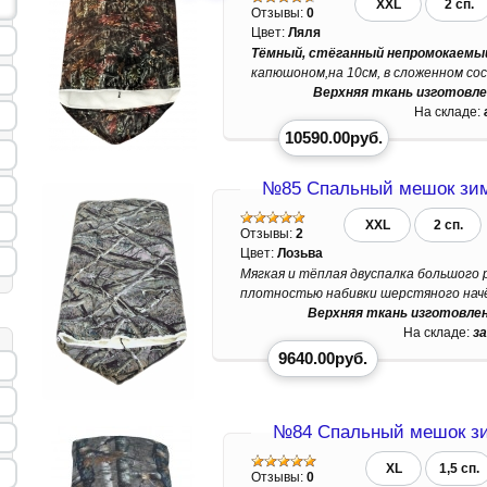
XXL
2 сп.
Отзывы:
0
Цвет:
Ляля
Тёмный, стёганный непромокаемый
капюшоном,на 10см, в сложенном сос
Верхняя ткань изготовле
На складе:
10590.00руб.
№85 Спальный мешок зим
XXL
2 сп.
Отзывы:
2
Цвет:
Лозьва
Мягкая и тёплая двуспалка большого 
плотностью набивки шерстяного начё
Верхняя ткань изготовле
На складе:
з
9640.00руб.
№84 Спальный мешок зи
XL
1,5 сп.
Отзывы:
0