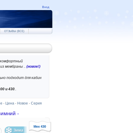
Вход
ОТЗЫВЫ (ВСЕ)
 комфортный
 из мембраны ..
(новое!)
ьно подходит для кабин
00 и 430
..
ие
·
Цена
·
Новое
·
Серия
имний -
Мех 430