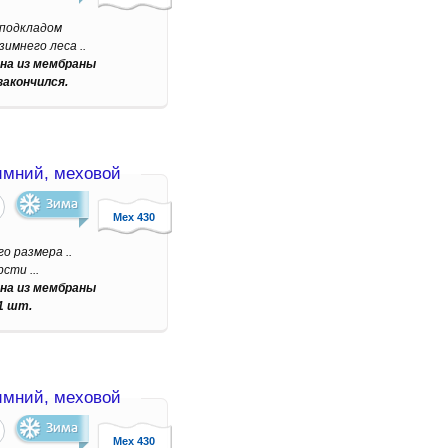
 подкладом
имнего леса ..
на из мембраны
закончился.
мний, меховой
Мех 430
о размера ..
сти ...
на из мембраны
1 шт.
мний, меховой
Мех 430