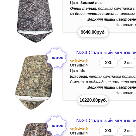
Цвет:
Зимний лес
Очень тёплая,
большая двуспалка с
из
более плотного меха
на мотивы з
Верхняя ткань изготовле
На складе:
9640.00руб.
№24 Спальный мешок зи
XXL
2 сп.
Отзывы:
4
Цвет:
Ис
Красивая,
тёплая двуспалка большог
В меховом подкладе не пожалели шер
Верхняя ткань изготовле
На складе:
10220.00руб.
№20 Спальный мешок зи
XXL
2 сп.
Отзывы:
4