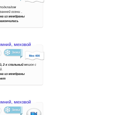
 подкладом
ранней осени ..
на из мембраны
закончились
мний, меховой
Мех 400
, 2-х спальный
мешок с
й.
на из мембраны
нет
мний, меховой