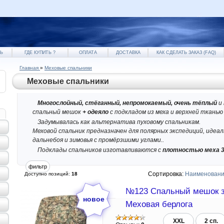
Ь
ГДЕ КУПИТЬ ?
ОПЛАТА
ДОСТАВКА
КАК СДЕЛАТЬ ЗАКАЗ (FAQ)
Главная
»
Меховые спальники
Меховые спальники
Многослойный, стёганный, непромокаемый, очень тёплый
и
спальный мешок
+ одеяло
с подкладом из меха и верхней тканью
Задумывалась как альтернатива пуховому спальникам.
Меховой спальник предназначен для полярных экспедиций, идеал
дальнебоя и зимовья с промёрзшими углами..
Подклады спальников изготавливаются с
плотностью меха 3
Сортировка:
Наименован
Доступно позиций
:
18
№123 Спальный мешок з
Меховая берлога
XXL
2 сп.