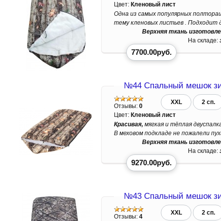
Цвет:
Кленовый лист
Одна из самых популярных полтораш
тему кленовых листьев . Подходит д
Верхняя ткань изготовле
На складе:
7700.00руб.
№44 Спальный мешок зи
XXL
2 сп.
Отзывы:
0
Цвет:
Кленовый лист
Красивая,
мягкая и тёплая двуспалк
В меховом подкладе не пожалели пуха 
Верхняя ткань изготовле
На складе:
9270.00руб.
№43 Спальный мешок зи
XXL
2 сп.
Отзывы:
4