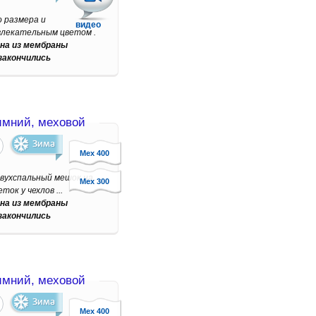
о размера и
видео
влекательным цветом .
на из мембраны
закончились
мний, меховой
Мех 400
двухспальный мешок на
Мех 300
ок у чехлов ...
на из мембраны
закончились
мний, меховой
Мех 400