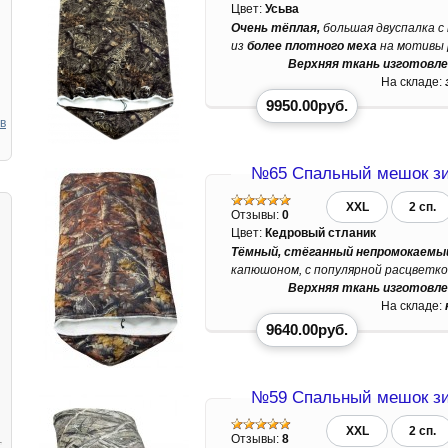
Цвет:
Усьва
Очень тёплая,
большая двуспалка с
из
более плотного меха
на мотивы 
Верхняя ткань изготовле
На складе:
9950.00руб.
в
№65 Спальный мешок зи
XXL
2 сп.
Отзывы:
0
Цвет:
Кедровый стланик
Тёмный, стёганный непромокаемый
капюшоном, с популярной расцветко
Верхняя ткань изготовле
На складе:
9640.00руб.
№59 Спальный мешок зи
XXL
2 сп.
Отзывы:
8