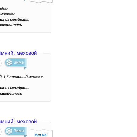
адом
 мотивы ..
на из мембраны
закончились
мний, меховой
, 1,5 спальный
мешок с
на из мембраны
закончились
мний, меховой
Мех 400