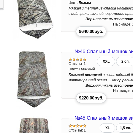
Цвет:
Лозьва
Мягкая и тёплая двуспалка большог
с нейтральным и одновременно при
Верхняя ткань изготовле
На складе:
9640.00руб.
№46 Спальный мешок зи
XXL
2 сп.
Отзывы:
1
Цвет:
Таёжный
Большой
немаркий
и очень тёплый 
мотивы ранней осени .. Набор расцвет
Верхняя ткань изготовле
На складе:
9220.00руб.
№45 Спальный мешок зи
XL
1,5 сп.
Отзывы:
1