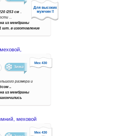
Для высоких
мужчин !!
220 /253 см
..
сти ...
на из мембраны
1 шт. в изготовление
меховой,
Мех 430
большого размера и
сом ..
на из мембраны
закончились
имний, меховой
Мех 430