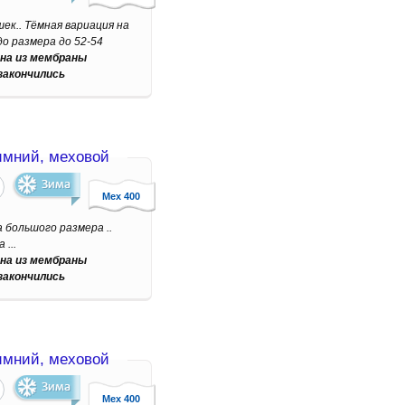
ек.. Тёмная вариация на
о размера до 52-54
на из мембраны
закончились
мний, меховой
Мех 400
а большого размера ..
...
на из мембраны
закончились
мний, меховой
Мех 400