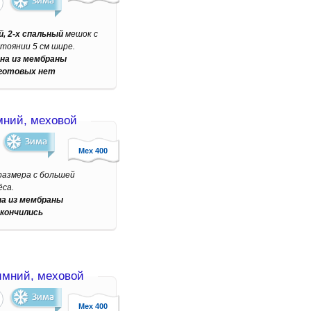
, 2-х спальный
мешок с
тоянии 5 см шире.
на из мембраны
готовых нет
ний, меховой
Мех 400
размера с большей
са.
на из мембраны
акончились
мний, меховой
Мех 400