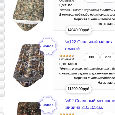
Отзывы:
0
Цвет:
Ис
Тёплая и мягкая двуспалка
с длиной 
В меховом подкладе не пожалели шер
Верхняя ткань изготовле
На складе:
14940.00руб.
№122 Спальный мешок, 
темный
XXL
2 сп.
Отзывы:
0
Цвет:
Косья
Тёмная, мягкаяи тёплая двуспалка 
с немарким серым шерстяным начё
Верхняя ткань изготовле
На складе:
11200.00руб.
№92 Спальный мешок з
ширина 210/105см.