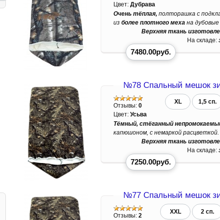
Цвет:
Дубрава
Очень тёплая,
полторашка с подкл
из
более плотного меха
на дубовые
Верхняя ткань изготовле
На складе:
7480.00руб.
№78 Спальный мешок зи
XL
1,5 сп.
Отзывы:
0
Цвет:
Усьва
Тёмный, стёганный непромокаемый
капюшоном, с немаркой расцветкой.
Верхняя ткань изготовле
На складе:
7250.00руб.
№77 Спальный мешок зи
XXL
2 сп.
Отзывы:
2