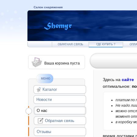
Салон снаряжения
ОБРАТНАЯ СВЯЗЬ
ГДЕ КУПИТЬ ?
ОПЛА
Ваша корзина пуста
МЕНЮ
Здесь на
сайте
оптимальное:
по
Каталог
Новости
платим по п
Не надо лиш
О нас
можно отсл
момент отпр
Обратная связь
в коробку м
Отзывы
время доставки 