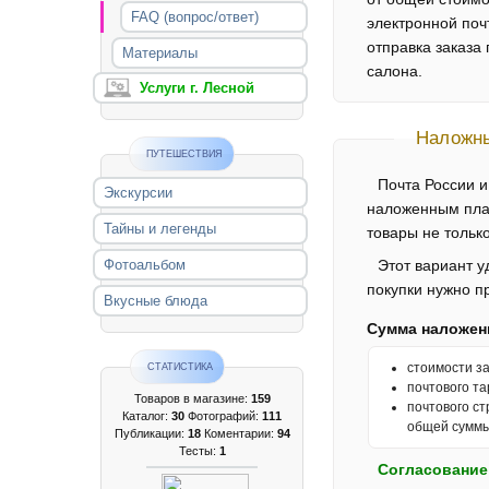
FAQ (вопрос/ответ)
электронной поч
отправка заказа
Материалы
салона.
Услуги г. Лесной
Наложн
ПУТЕШЕСТВИЯ
Почта России 
Экскурсии
наложенным пла
Тайны и легенды
товары не только
Фотоальбом
Этот вариант у
покупки нужно п
Вкусные блюда
Сумма наложенн
стоимости з
СТАТИСТИКА
почтового та
Товаров в магазине:
159
почтового с
Каталог:
30
Фотографий:
111
общей суммы
Публикации:
18
Коментарии:
94
Тесты:
1
Согласование 